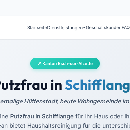
Dienstleistungen
Startseite
Geschäftskunden
FAQ
Kanton Esch-sur-Alzette
utzfrau in
Schifflan
hemalige Hüttenstadt, heute Wohngemeinde im 
eine
Putzfrau in Schifflange
für Ihr Haus oder 
ean bietet Haushaltsreinigung für die unterschi