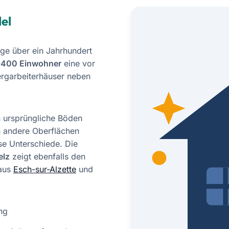
el
nge über ein Jahrhundert
.400 Einwohner
eine vor
ergarbeiterhäuser neben
n ursprüngliche Böden
 andere Oberflächen
se Unterschiede. Die
elz
zeigt ebenfalls den
 aus
Esch-sur-Alzette
und
ng