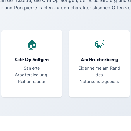
n der Alzette, die Cité Op Soltgen, der Brucherbierg und d
z und Pontpierre zählen zu den charakteristischen Orten vo
Cité Op Soltgen
Am Brucherbierg
Sanierte
Eigenheime am Rand
Arbeitersiedlung,
des
Reihenhäuser
Naturschutzgebiets