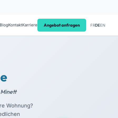
Angebot anfragen
Blog
Kontakt
Karriere
FR
DE
EN
ge
Minett
Ihre Wohnung?
edlichen