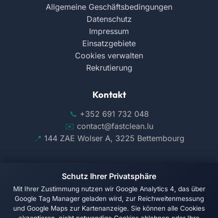
Allgemeine Geschäftsbedingungen
Datenschutz
Impressum
Einsatzgebiete
Cookies verwalten
Rekrutierung
Kontakt
+352 691 732 048
contact@fastclean.lu
144 ZAE Wolser A, 3225 Bettembourg
Schutz Ihrer Privatsphäre
Mit Ihrer Zustimmung nutzen wir Google Analytics 4, das über
Folgen Sie uns auf Facebook
Google Tag Manager geladen wird, zur Reichweitenmessung
und Google Maps zur Kartenanzeige. Sie können alle Cookies
© 2026 Fast Clean. Alle Rechte vorbehalten.
akzeptieren, nicht notwendige Cookies ablehnen oder Ihre