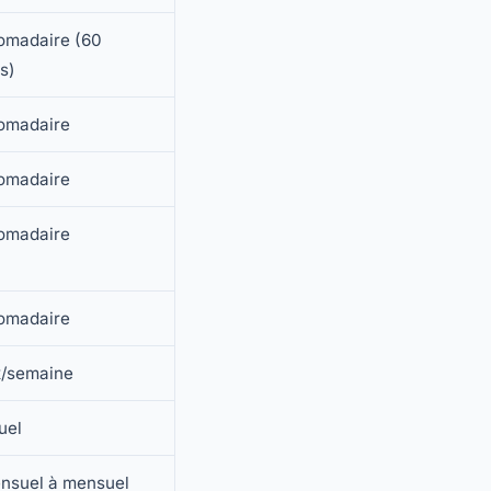
omadaire (60
s)
omadaire
omadaire
omadaire
omadaire
x/semaine
uel
nsuel à mensuel