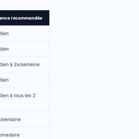
uence recommandée
dien
dien
dien à 2x/semaine
dien
dien à tous les 2
x/semaine
omadaire