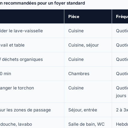
en recommandées pour un foyer standard
Pièce
Fréq
vider le lave-vaisselle
Cuisine
Quoti
vail et table
Cuisine, séjour
Quoti
 / déchets organiques
Cuisine
Quoti
10 min
Chambres
Quoti
hanger le torchon
Cuisine
Quoti
jours
 sur les zones de passage
Séjour, entrée
2 à 3
, douche, lavabo
Salle de bain, WC
Hebd