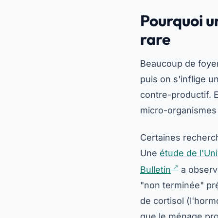
Pourquoi u
rare
Beaucoup de foyers
puis on s'inflige 
contre-productif. 
micro-organismes o
Certaines recherch
Une
étude de l'Un
Bulletin
a observ
"non terminée" pré
de cortisol (l'hor
que le ménage prod