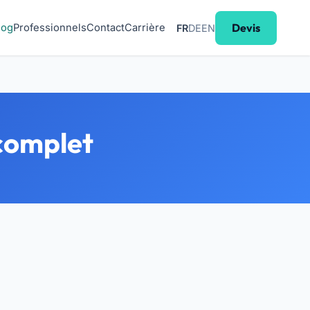
Devis
log
Professionnels
Contact
Carrière
FR
DE
EN
 complet