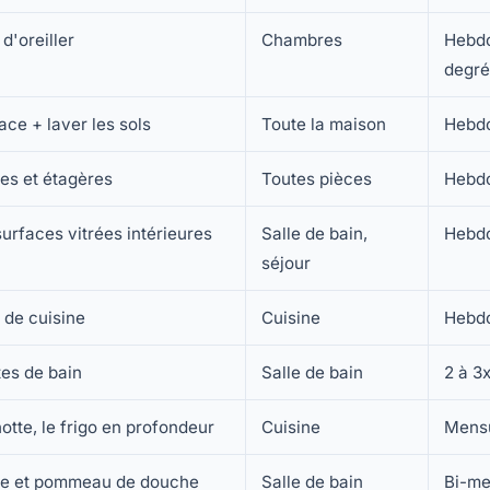
d'oreiller
Chambres
Hebd
degré
face + laver les sols
Toute la maison
Hebd
es et étagères
Toutes pièces
Hebd
surfaces vitrées intérieures
Salle de bain,
Hebd
séjour
 de cuisine
Cuisine
Hebd
tes de bain
Salle de bain
2 à 3
hotte, le frigo en profondeur
Cuisine
Mens
rie et pommeau de douche
Salle de bain
Bi-me