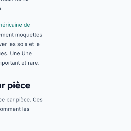
n.
éricaine de
rement moquettes
er les sols et le
ques. Une Une
mportant et rare.
ar pièce
èce par pièce. Ces
 comment les