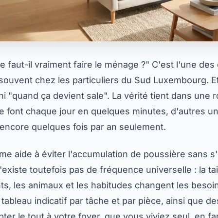
e faut-il vraiment faire le ménage ?" C'est l'une des
souvent chez les particuliers du Sud Luxembourg. Et
 ni "quand ça devient sale". La vérité tient dans une ro
e font chaque jour en quelques minutes, d'autres un
 encore quelques fois par an seulement.
me aide à éviter l'accumulation de poussière sans s
 n'existe toutefois pas de fréquence universelle : la ta
s, les animaux et les habitudes changent les besoin
tableau indicatif par tâche et par pièce, ainsi que de
er le tout à votre foyer, que vous viviez seul, en fa