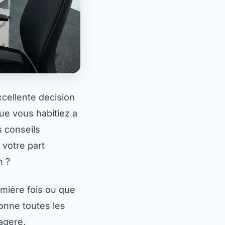
cellente decision
ue vous habitiez a
 conseils
 votre part
n ?
mière fois ou que
onne toutes les
nagere.