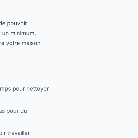
de pouvoir
nt un minimum,
dre votre maison
emps pour nettoyer
as pour du
r travailler