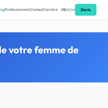
Devis
log
Professionnels
Contact
Carrière
FR
DE
EN
de votre femme de