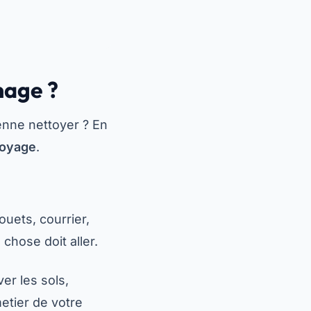
nage ?
enne nettoyer ? En
toyage
.
ouets, courrier,
chose doit aller.
er les sols,
metier de votre