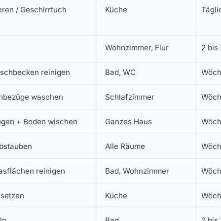
ren / Geschirrtuch
Küche
Tägli
Wohnzimmer, Flur
2 bis
aschbecken reinigen
Bad, WC
Wöch
enbezüge waschen
Schlafzimmer
Wöche
ugen + Boden wischen
Ganzes Haus
Wöch
abstauben
Alle Räume
Wöch
asflächen reinigen
Bad, Wohnzimmer
Wöch
setzen
Küche
Wöch
ln
Bad
2 bis