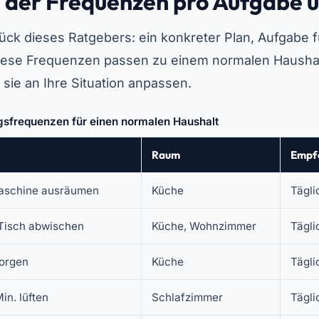
e der Frequenzen pro Aufgabe
tück dieses Ratgebers: ein konkreter Plan, Aufgabe 
ese Frequenzen passen zu einem normalen Haushal
 sie an Ihre Situation anpassen.
sfrequenzen für einen normalen Haushalt
Raum
Empf
aschine ausräumen
Küche
Tägli
 Tisch abwischen
Küche, Wohnzimmer
Tägli
sorgen
Küche
Tägli
in. lüften
Schlafzimmer
Tägli