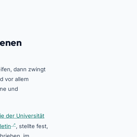
tenen
ifen, dann zwingt
d vor allem
ene und
ie der Universität
letin
, stellte fest,
hrieben, im