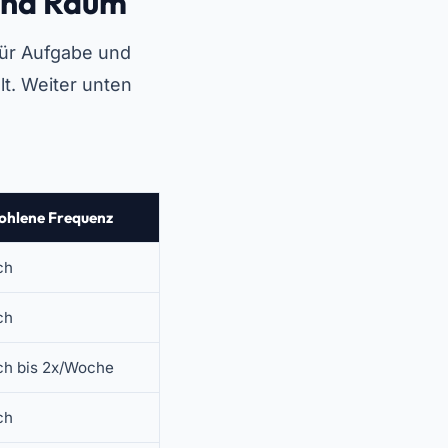
 und Raum
für Aufgabe und
t. Weiter unten
ohlene Frequenz
ch
ch
ch bis 2x/Woche
ch