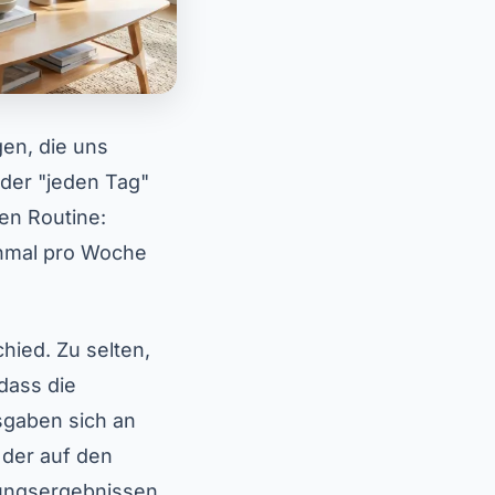
gen, die uns
der "jeden Tag"
en Routine:
inmal pro Woche
ied. Zu selten,
dass die
usgaben sich an
 der auf den
ungsergebnissen