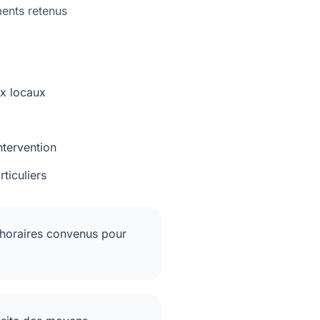
ments retenus
x locaux
ntervention
ticuliers
s horaires convenus pour