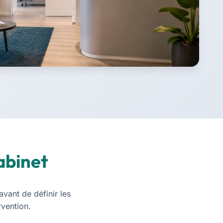
abinet
vant de définir les
rvention.