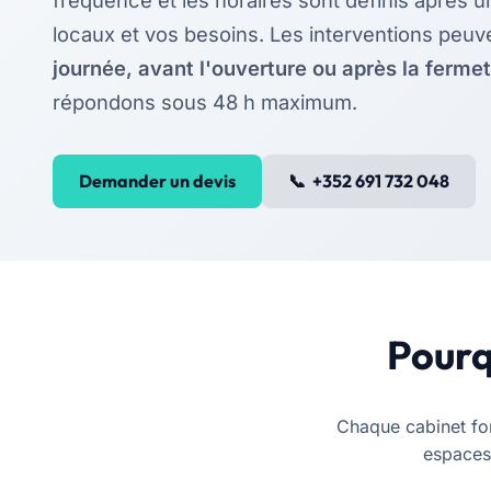
fréquence et les horaires sont définis après un
locaux et vos besoins. Les interventions peuve
journée, avant l'ouverture ou après la ferme
répondons sous 48 h maximum.
Demander un devis
+352 691 732 048
Pourq
Chaque cabinet fon
espaces 