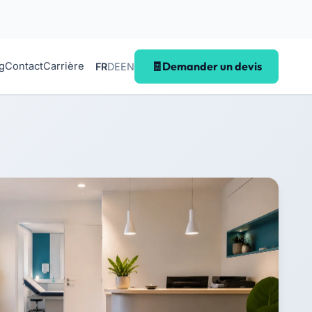
Demander un devis
g
Contact
Carrière
FR
DE
EN