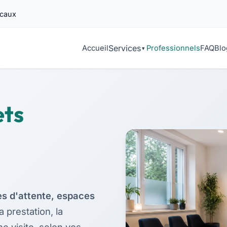
icaux
Services
Accueil
Professionnels
FAQ
Blo
ets
es d'attente, espaces
a prestation, la