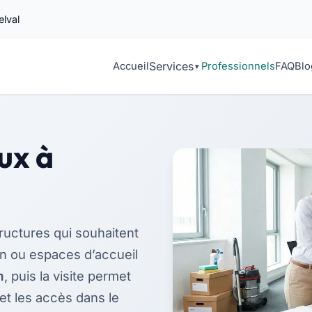
elval
Services
Accueil
Professionnels
FAQ
Blo
ux à
ructures qui souhaitent
ion ou espaces d’accueil
m
, puis la visite permet
 et les accès dans le