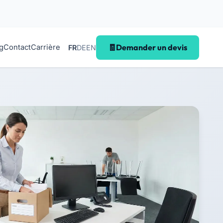
Demander un devis
g
Contact
Carrière
FR
DE
EN