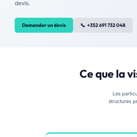
devis.
Demander un devis
+352 691 732 048
Ce que la v
Les partic
structures p