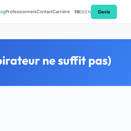
Devis
log
Professionnels
Contact
Carrière
FR
DE
EN
irateur ne suffit pas)