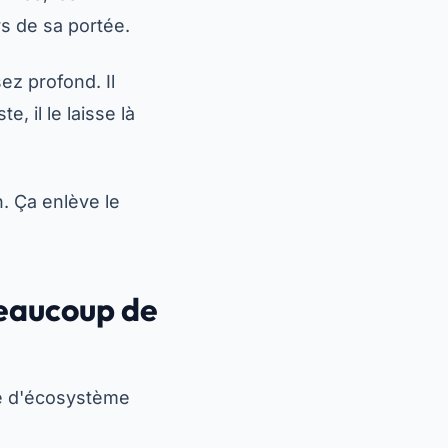
rs de sa portée.
z profond. Il
, il le laisse là
. Ça enlève le
beaucoup de
re d'écosystème